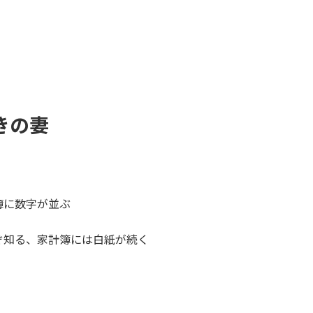
きの妻
簿に数字が並ぶ
ぞ知る、家計簿には白紙が続く