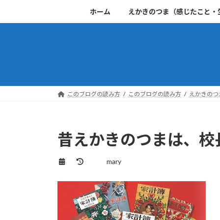
コ
ナ
ホーム
えかきのつま（感じたこと・
ン
ビ
テ
ゲ
ン
ー
ツ
シ
へ
ョ
ス
ン
キ
に
このブログの読み方
このブログの読み方
えかきのつ
ッ
移
プ
動
昔えかきのつまは、校
最
mary
終
更
新
日
時
: