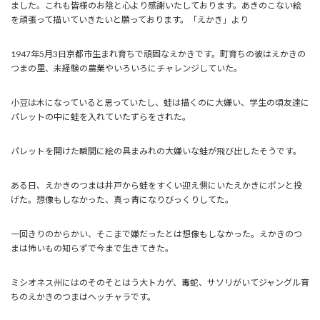
ました。これも皆様のお陰と心より感謝いたしております。あきのこない絵
を頑張って描いていきたいと願っております。「えかき」より
1947年5月3日京都市生まれ育ちで頑固なえかきです。町育ちの彼はえかきの
つまの里、未経験の農業やいろいろにチャレンジしていた。
小豆は木になっていると思っていたし、蛙は描くのに大嫌い、学生の頃友達に
パレットの中に蛙を入れていたずらをされた。
パレットを開けた瞬間に絵の具まみれの大嫌いな蛙が飛び出したそうです。
ある日、えかきのつまは井戸から蛙をすくい迎え側にいたえかきにポンと投
げた。想像もしなかった、真っ青になりびっくりしてた。
一回きりのからかい、そこまで嫌だったとは想像もしなかった。えかきのつ
まは怖いもの知らずで今まで生きてきた。
ミシオネス州にはのそのそとはう大トカゲ、毒蛇、サソリがいてジャングル育
ちのえかきのつまはヘッチャラです。