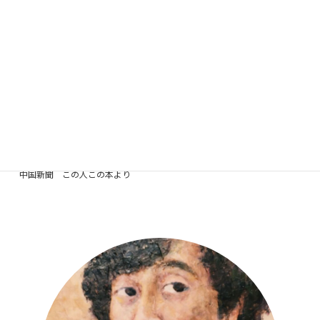
いた。紅葉した山の絵を見て「山が燃えているね」って。うれしくて、絵だけ
は負けへんぞという気になった。それが今の僕につながっている」子供の自
殺、いじめが相次ぎ、画一的な管理がはびこる今の教育に、自身の体験から
強い疑問を投げる。
「それぞれの学校に特色があって、個性を大切にし、ばらばらでも特徴ある教
育の方が、今の何倍も世界に役立つと思うのだが、、、」日系二世の妻との
間に二男一女。娘と次男が通っていた小学校でサッカ－のクラブチ－ムを指
導していた。「女子チ－ムは大規模校を相手にしてもまけていなくて、二年連
続優勝した」とかおをほころばす。
中国新聞 この人この本より