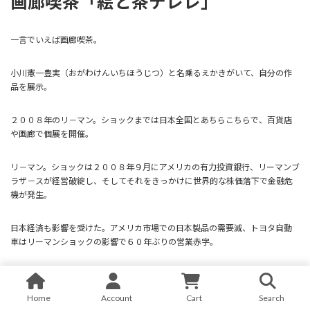
画廊喫茶「絵と茶テレレ」
一言でいえば画廊喫茶。
小川憲一豊実（おがわけんいちほうじつ）と名乗るえかきがいて、自分の作
品を展示。
２００８年のリ－マン。ショックまでは日本全国とあちらこちらで、百貨店
や画廊で個展を開催。
リ－マン。ショックは２００８年９月にアメリカの有力投資銀行、リーマンブ
ラザ－スが経営破綻し、そしてそれをきっかけに世界的な株価落下で金融危
機が発生。
日本経済も影響を受けた。アメリカ市場での日本製品の需要減、トヨタ自動
車はリーマンショックの影響で６０年ぶりの営業赤字。
えかきはトヨタなどとは比べることも出来ないのだけれど影響は同じく受け
た。個展をどこでしても赤字。
Home
Account
Cart
Search