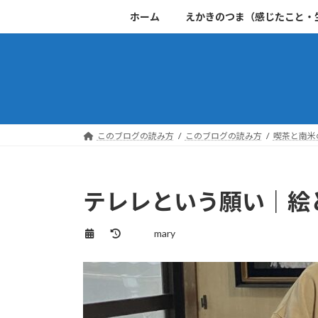
コ
ナ
ホーム
えかきのつま（感じたこと・
ン
ビ
テ
ゲ
ン
ー
ツ
シ
へ
ョ
ス
ン
キ
に
このブログの読み方
このブログの読み方
喫茶と南米
ッ
移
プ
動
テレレという願い｜絵
最
mary
終
更
新
日
時
: