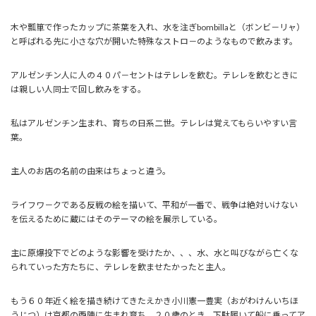
木や瓢箪で作ったカップに茶葉を入れ、水を注ぎbombillaと（ボンビ－リャ）
と呼ばれる先に小さな穴が開いた特殊なストロ－のようなもので飲みます。
アルゼンチン人に人の４０パ－セントはテレレを飲む。テレレを飲むときに
は親しい人同士で回し飲みをする。
私はアルゼンチン生まれ、育ちの日系二世。テレレは覚えてもらいやすい言
葉。
主人のお店の名前の由来はちょっと違う。
ライフワ－クである反戦の絵を描いて、平和が一番で、戦争は絶対いけない
を伝えるために蔵にはそのテーマの絵を展示している。
主に原爆投下でどのような影響を受けたか、、、水、水と叫びながら亡くな
られていった方たちに、テレレを飲ませたかったと主人。
もう６０年近く絵を描き続けてきたえかき小川憲一豊実（おがわけんいちほ
うじつ）は京都の西陣に生まれ育ち、２０歳のとき、下駄履いて船に乗ってア