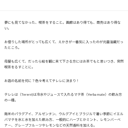
住んでた家がだんだん絵で埋まり始め、人間が息苦しくなり、絵を保管する
所を探し始めて５年後に縁あって今の田島に画廊喫茶をオープンした。
夢にも見てなかった、喫茶をすること。画廊はあり得ても、商売はあり得な
い。
お借りした場所がとっても広くて、えかきが一番気に入ったのが元醤油蔵だっ
たところ。
母屋も広くて、だったら絵を観に来て下さる方にはお茶でもと思いつき、突然
喫茶をるすことに。
お店の名前を何に？色々考えてテレレに決まり！
テレレは（Tereré)は冷水やジュ－スで入れるマテ茶（Yerba mate）の飲み方
の一種。
南米のパラグアイ、アルゼンチン、ウルグアイとブラジルで暑い季節にイエル
バマテを氷と水を加えた飲み方、一般的にハーブとかミント、レモンバ－ベ
ナ－、グレ－プフル－ツやレモンなどの天然香料を加える。