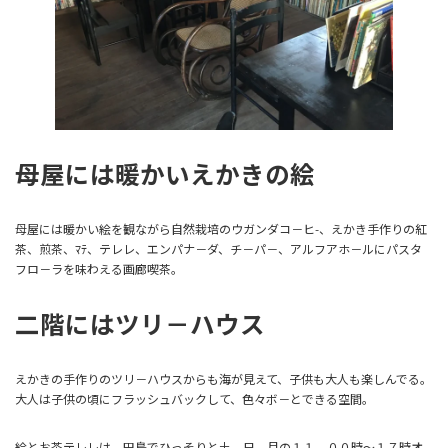
母屋には暖かいえかきの絵
母屋には暖かい絵を観ながら自然栽培のウガンダコ－ヒ-、えかき手作りの紅
茶、煎茶、ﾏﾃ、テレレ、エンパナ－ダ、チ－パ－、アルフアホ－ルにパスタ
フロ－ラを味わえる画廊喫茶。
二階にはツリ－ハウス
えかきの手作りのツリ－ハウスからも海が見えて、子供も大人も楽しんでる。
大人は子供の頃にフラッシュバックして、色々ボ－とできる空間。
絵とお茶テレレは、田島でひっそりと土、日、月の１１．００時～１７時オ