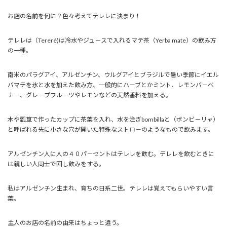
お店の名前を何に？色々考えてテレレに決まり！
テレレは（Tereré)は冷水やジュ－スで入れるマテ茶（Yerba mate）の飲み方
の一種。
南米のパラグアイ、アルゼンチン、ウルグアイとブラジルで暑い季節にイエル
バマテを氷と水を加えた飲み方、一般的にハーブとかミント、レモンバ－ベ
ナ－、グレ－プフル－ツやレモンなどの天然香料を加える。
木や瓢箪で作ったカップに茶葉を入れ、水を注ぎbombillaと（ボンビ－リャ）
と呼ばれる先に小さな穴が開いた特殊なストロ－のようなもので飲みます。
アルゼンチン人に人の４０パ－セントはテレレを飲む。テレレを飲むときに
は親しい人同士で回し飲みをする。
私はアルゼンチン生まれ、育ちの日系二世。テレレは覚えてもらいやすい言
葉。
主人のお店の名前の由来はちょっと違う。