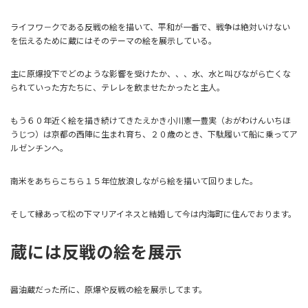
ライフワ－クである反戦の絵を描いて、平和が一番で、戦争は絶対いけない
を伝えるために蔵にはそのテーマの絵を展示している。
主に原爆投下でどのような影響を受けたか、、、水、水と叫びながら亡くな
られていった方たちに、テレレを飲ませたかったと主人。
もう６０年近く絵を描き続けてきたえかき小川憲一豊実（おがわけんいちほ
うじつ）は京都の西陣に生まれ育ち、２０歳のとき、下駄履いて船に乗ってア
ルゼンチンへ。
南米をあちらこちら１５年位放浪しながら絵を描いて回りました。
そして縁あって松の下マリアイネスと結婚して今は内海町に住んでおります。
蔵には反戦の絵を展示
醤油蔵だった所に、原爆や反戦の絵を展示してます。