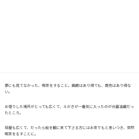
日本経済も影響を受けた。アメリカ市場での日本製品の需要減、トヨタ自動
車はリーマンショックの影響で６０年ぶりの営業赤字。
えかきはトヨタなどとは比べることも出来ないのだけれど影響は同じく受け
た。個展をどこでしても赤字。
で作品展をよそではせずに。ではなくできなくなった。
住んでた家がだんだん絵で埋まり始め、人間が息苦しくなり、絵を保管する
所を探し始めて５年後に縁あって今の田島に画廊喫茶をオープンした。
夢にも見てなかった、喫茶をすること。画廊はあり得ても、商売はあり得な
い。
お借りした場所がとっても広くて、えかきが一番気に入ったのが元醤油蔵だっ
たところ。
母屋も広くて、だったら絵を観に来て下さる方にはお茶でもと思いつき、突然
喫茶をるすことに。