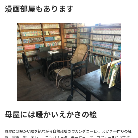
漫画部屋もあります
母屋には暖かいえかきの絵
母屋には暖かい絵を観ながら自然栽培のウガンダコ－ヒ-、えかき手作りの紅
茶、煎茶、ﾏﾃ、テレレ、エンパナ－ダ、チ－パ－、アルフアホ－ルにパスタ