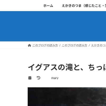
コ
ナ
ホーム
えかきのつま（感じたこと・
ン
ビ
テ
ゲ
ン
ー
ツ
シ
へ
ョ
ス
ン
キ
に
このブログの読み方
このブログの読み方
えかきのつ
ッ
移
プ
動
イグアスの滝と、ちっ
最
mary
終
更
新
日
時
: