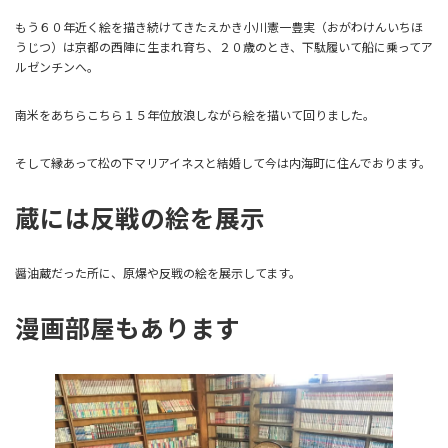
もう６０年近く絵を描き続けてきたえかき小川憲一豊実（おがわけんいちほ
うじつ）は京都の西陣に生まれ育ち、２０歳のとき、下駄履いて船に乗ってア
ルゼンチンへ。
南米をあちらこちら１５年位放浪しながら絵を描いて回りました。
そして縁あって松の下マリアイネスと結婚して今は内海町に住んでおります。
蔵には反戦の絵を展示
醤油蔵だった所に、原爆や反戦の絵を展示してます。
漫画部屋もあります