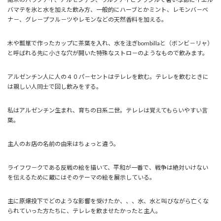
バマテを氷と水を加えた飲み方、一般的にハーブとかミント、レモンバ－ベ
ナ－、グレ－プフル－ツやレモンなどの天然香料を加える。
木や瓢箪で作ったカップに茶葉を入れ、水を注ぎbombillaと（ボンビ－リャ）
と呼ばれる先に小さな穴が開いた特殊なストロ－のようなもので飲みます。
アルゼンチン人に人の４０パ－セントはテレレを飲む。テレレを飲むときに
は親しい人同士で回し飲みをする。
私はアルゼンチン生まれ、育ちの日系二世。テレレは覚えてもらいやすい言
葉。
主人のお店の名前の由来はちょっと違う。
ライフワ－クである反戦の絵を描いて、平和が一番で、戦争は絶対いけない
を伝えるために蔵にはそのテーマの絵を展示している。
主に原爆投下でどのような影響を受けたか、、、水、水と叫びながら亡くな
られていった方たちに、テレレを飲ませたかったと主人。