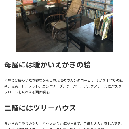
母屋には暖かいえかきの絵
母屋には暖かい絵を観ながら自然栽培のウガンダコ－ヒ-、えかき手作りの紅
茶、煎茶、ﾏﾃ、テレレ、エンパナ－ダ、チ－パ－、アルフアホ－ルにパスタ
フロ－ラを味わえる画廊喫茶。
二階にはツリ－ハウス
えかきの手作りのツリ－ハウスからも海が見えて、子供も大人も楽しんでる。