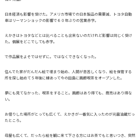
日本経済も影響を受けた。アメリカ市場での日本製品の需要減、トヨタ自動
車はリーマンショックの影響で６０年ぶりの営業赤字。
えかきはトヨタなどとは比べることも出来ないのだけれど影響は同じく受け
た。個展をどこでしても赤字。
で作品展をよそではせずに。ではなくできなくなった。
住んでた家がだんだん絵で埋まり始め、人間が息苦しくなり、絵を保管する
所を探し始めて５年後に縁あって今の田島に画廊喫茶をオープンした。
夢にも見てなかった、喫茶をすること。画廊はあり得ても、商売はあり得な
い。
お借りした場所がとっても広くて、えかきが一番気に入ったのが元醤油蔵だっ
たところ。
母屋も広くて、だったら絵を観に来て下さる方にはお茶でもと思いつき、突然