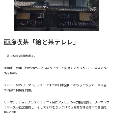
画廊喫茶「絵と茶テレレ」
一言でいえば画廊喫茶。
小川憲一豊実（おがわけんいちほうじつ）と名乗るえかきがいて、自分の作
品を展示。
２００８年のリ－マン。ショックまでは日本全国とあちらこちらで、百貨店
や画廊で個展を開催。
リ－マン。ショックは２００８年９月にアメリカの有力投資銀行、リーマンブ
ラザ－スが経営破綻し、そしてそれをきっかけに世界的な株価落下で金融危
機が発生。