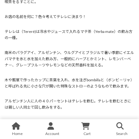
喫茶をるすことに。
お店の名前を何に？色々考えてテレレに決まり！
テレレは（Tereré)は冷水やジュ－スで入れるマテ茶（Yerba mate）の飲み方
の一種。
南米のパラグアイ、アルゼンチン、ウルグアイとブラジルで暑い季節にイエル
バマテを氷と水を加えた飲み方、一般的にハーブとかミント、レモンバ－ベ
ナ－、グレ－プフル－ツやレモンなどの天然香料を加える。
木や瓢箪で作ったカップに茶葉を入れ、水を注ぎbombillaと（ボンビ－リャ）
と呼ばれる先に小さな穴が開いた特殊なストロ－のようなもので飲みます。
アルゼンチン人に人の４０パ－セントはテレレを飲む。テレレを飲むときに
は親しい人同士で回し飲みをする。
私はアルゼンチン生まれ、育ちの日系二世。テレレは覚えてもらいやすい言
葉。
Home
Account
Cart
Search