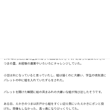
マリアイネスが知り合った頃のケンちゃんの自画像
放浪のえかき小川憲一
豊実
60年間以上絵を描き続けてきた貧乏えかきです。今は日本中をワンボックス
カーで回っております。不思議な位食べる分だけ売れて、ようよう生きてこれ
ました。これも皆様のお陰と心より感謝いたしております。あきのこない絵
を頑張って描いていきたいと願っております。「えかき」より
1947年5月3日京都市生まれ育ちで頑固なえかきです。町育ちの彼はえかきの
つまの里、未経験の農業やいろいろにチャレンジしていた。
小豆は木になっていると思っていたし、蛙は描くのに大嫌い、学生の頃友達に
パレットの中に蛙を入れていたずらをされた。
パレットを開けた瞬間に絵の具まみれの大嫌いな蛙が飛び出したそうです。
ある日、えかきのつまは井戸から蛙をすくい迎え側にいたえかきにポンと投
げた。想像もしなかった、真っ青になりびっくりしてた。