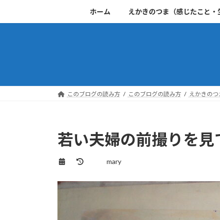
コ
ナ
ホーム
えかきのつま（感じたこと・
ン
ビ
テ
ゲ
ン
ー
ツ
シ
へ
ョ
ス
ン
キ
に
このブログの読み方
このブログの読み方
えかきのつ
ッ
移
プ
動
若い夫婦の前撮りを見て
最
mary
終
更
新
日
時
: