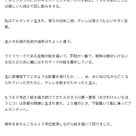
アルゼンチン人に人の４０パ－セントはテレレを飲む。テレレを飲むときに
は親しい人同士で回し飲みをする。
私はアルゼンチン生まれ、育ちの日系二世。テレレは覚えてもらいやすい言
葉。
主人のお店の名前の由来はちょっと違う。
ライフワ－クである反戦の絵を描いて、平和が一番で、戦争は絶対いけない
を伝えるために蔵にはそのテーマの絵を展示している。
主に原爆投下でどのような影響を受けたか、、、水、水と叫びながら亡くな
られていった方たちに、テレレを飲ませたかったと主人。
もう６０年近く絵を描き続けてきたえかき小川憲一豊実（おがわけんいちほ
うじつ）は京都の西陣に生まれ育ち、２０歳のとき、下駄履いて船に乗ってア
ルゼンチンへ。
南米をあちらこちら１５年位放浪しながら絵を描いて回りました。