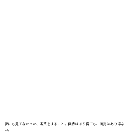
２００８年のリ－マン。ショックまでは日本全国とあちらこちらで、百貨店
や画廊で個展を開催。
リ－マン。ショックは２００８年９月にアメリカの有力投資銀行、リーマンブ
ラザ－スが経営破綻し、そしてそれをきっかけに世界的な株価落下で金融危
機が発生。
日本経済も影響を受けた。アメリカ市場での日本製品の需要減、トヨタ自動
車はリーマンショックの影響で６０年ぶりの営業赤字。
えかきはトヨタなどとは比べることも出来ないのだけれど影響は同じく受け
た。個展をどこでしても赤字。
で作品展をよそではせずに。ではなくできなくなった。
住んでた家がだんだん絵で埋まり始め、人間が息苦しくなり、絵を保管する
所を探し始めて５年後に縁あって今の田島に画廊喫茶をオープンした。
夢にも見てなかった、喫茶をすること。画廊はあり得ても、商売はあり得な
い。