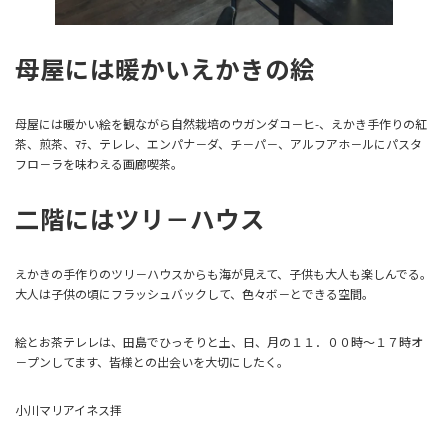
母屋には暖かいえかきの絵
母屋には暖かい絵を観ながら自然栽培のウガンダコ－ヒ-、えかき手作りの紅
茶、煎茶、ﾏﾃ、テレレ、エンパナ－ダ、チ－パ－、アルフアホ－ルにパスタ
フロ－ラを味わえる画廊喫茶。
二階にはツリ－ハウス
えかきの手作りのツリ－ハウスからも海が見えて、子供も大人も楽しんでる。
大人は子供の頃にフラッシュバックして、色々ボ－とできる空間。
絵とお茶テレレは、田島でひっそりと土、日、月の１１．００時～１７時オ
－プンしてます、皆様との出会いを大切にしたく。
小川マリアイネス拝