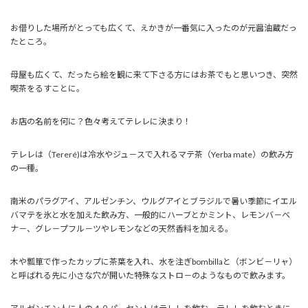
お借りした場所がとっても広くて、えかきが一番気に入ったのが元醤油蔵だっ
たところ。
母屋も広くて、だったら絵を観に来て下さる方にはお茶でもと思いつき、突然
喫茶をるすことに。
お店の名前を何に？色々考えてテレレに決まり！
テレレは（Tereré)は冷水やジュ－スで入れるマテ茶（Yerba mate）の飲み方
の一種。
南米のパラグアイ、アルゼンチン、ウルグアイとブラジルで暑い季節にイエル
バマテを氷と水を加えた飲み方、一般的にハーブとかミント、レモンバ－ベ
ナ－、グレ－プフル－ツやレモンなどの天然香料を加える。
木や瓢箪で作ったカップに茶葉を入れ、水を注ぎbombillaと（ボンビ－リャ）
と呼ばれる先に小さな穴が開いた特殊なストロ－のようなもので飲みます。