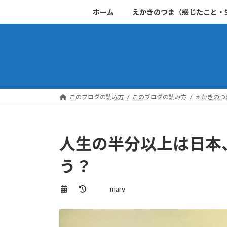
コ
ナ
ホーム
えかきのつま（感じたこと・
ン
ビ
テ
ゲ
ン
ー
ツ
シ
へ
ョ
ス
ン
キ
に
このブログの読み方
このブログの読み方
えかきのつ
ッ
移
プ
動
人生の半分以上は日本
う？
最
mary
終
更
新
日